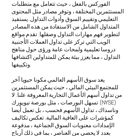
الفوركس بالفعل ، حيث تتعامل مع متطلبات
المستثمرين المختلفة ، وتوفر مصادر مثل المحتوى
التعليمي وتقييم السوق وأدوات التداول. يستفيد
المتداول الشامل من الاستفادة من هذه المصادر
لتطوير فهم مهارات التداول وصقلها. تقدم مواقع
الويب التي تركز على تداول العملات الأجنبية
دروسا تعليمية ولمحات عامة ورؤى حول مناهج
التداول ، مما يعزز بيئة يمكن للمتداولين اكتشافها
وتكييفها.
يعد سوق الأسهم العالمي مكونا حيويا آخر
للمجتمع البيئي المالي ، حيث يمكن المستثمرين
من تداول أسهم الأعمال التجارية المعروفة علنا. لا
تسهل البورصات ، مثل بورصة نيويورك (NYSE)
وناسداك ، تداول الأسهم فحسب ، بل تعمل أيضا
كمؤشرات على العافية المالية. تعكس تكاليف
الإمدادات معنويات السوق الجماعية ، مدفوعة
بعدد لا يحصى من العناصر ، بما في ذلك أرباح