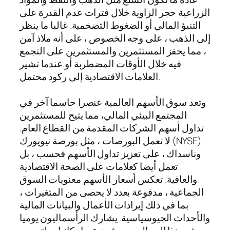
الزراعية حجر الزاوية خلال فترات عدم القدرة على
التنبؤ المالي أو الضغوط التضخمية. غالبا ما ينظر
إلى الذهب ، على وجه الخصوص ، على أنه ملاذ آمن
، مما يحفز المستثمرين والمستثمرين على التجمع
فيه خلال الأوقات المضطربة أو عندما تشير
العلامات الاقتصادية إلى ركود محتمل.
وتعد سوق الأسهم العالمية عنصرا حاسما آخر في
المجتمع البيئي المالي، مما يتيح للمستثمرين
تداول أسهم الشركات المقدمة من القطاع العام.
لا تعمل البورصات ، مثل بورصة نيويورك (NYSE)
وناسداك ، على تعزيز تداول الأسهم فحسب ، بل
تعمل أيضا كعلامات على الصحة الاقتصادية
والعافية. تعكس أسعار الأسهم معنويات السوق
الجماعية ، مدفوعة بعدد لا يحصى من المتغيرات ،
بما في ذلك إيرادات الأعمال والبيانات المالية
والأحداث الجيوسياسية. يشارك الرأسماليون يوميا