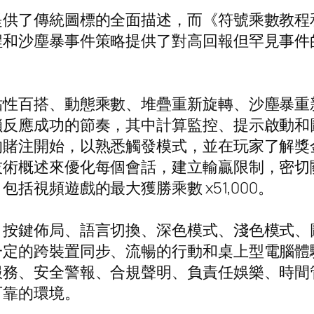
提供了傳統圖標的全面描述，而《符號乘數教程
程和沙塵暴事件策略提供了對高回報但罕見事件
粘性百搭、動態乘數、堆疊重新旋轉、沙塵暴重
鎖反應成功的節奏，其中計算監控、提示啟動和
的賭注開始，以熟悉觸發模式，並在玩家了解獎
技術概述來優化每個會話，建立輸贏限制，密切
括視頻遊戲的最大獲勝乘數 x51,000。
、按鍵佈局、語言切換、深色模式、淺色模式、
一定的跨裝置同步、流暢的行動和桌上型電腦體
服務、安全警報、合規聲明、負責任娛樂、時間
可靠的環境。