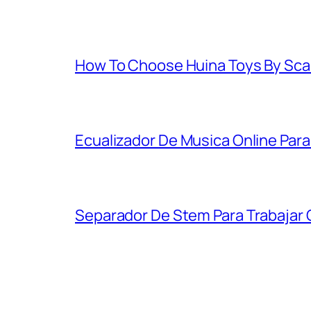
How To Choose Huina Toys By Scal
Ecualizador De Musica Online Para
Separador De Stem Para Trabajar 