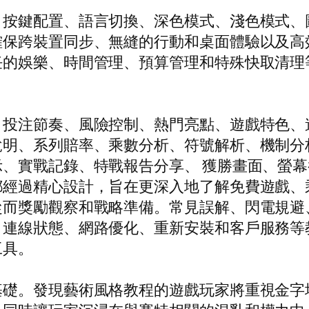
、按鍵配置、語言切換、深色模式、淺色模式、
確保跨裝置同步、無縫的行動和桌面體驗以及高
任的娛樂、時間管理、預算管理和特殊快取清理
：投注節奏、風險控制、熱門亮點、遊戲特色、
說明、系列賠率、乘數分析、符號解析、機制分
、實戰記錄、特戰報告分享、 獲勝畫面、螢
都經過精心設計，旨在更深入地了解免費遊戲、
從而獎勵觀察和戰略準備。常見誤解、閃電規避
、連線狀態、網路優化、重新安裝和客戶服務等
工具。
基礎。發現藝術風格教程的遊戲玩家將重視金字