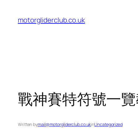
Skip
to
motorgliderclub.co.uk
content
戰神賽特符號一覽
Written by
mail@motorgliderclub.co.uk
in
Uncategorized