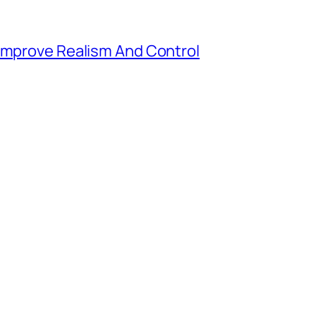
 Improve Realism And Control