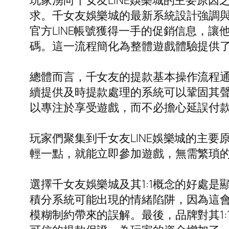
玩家湧向千女友LINE娛樂城的主要原
求。千女友娛樂城的最新系統設計強調
官方LINE帳號獲得一手的促銷信息，
碼。這一流程簡化為整體遊戲體驗提供
總體而言，千女友的提款基本操作流程通
續提供及時提款處理的系統可以鞏固其
以專注於享受遊戲，而不必擔心延誤付
玩家們聚集到千女友LINE娛樂城的主要
輕一點，就能立即參加遊戲，無需繁瑣
選擇千女友娛樂城及其1:1概念的好處
積分系統可能出現的情緒陷阱，因為這
模糊制約帶來的誤解。最後，品牌對其1