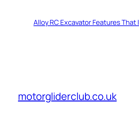
Alloy RC Excavator Features That
motorgliderclub.co.uk