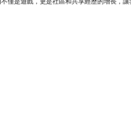
的不僅是遊戲，更是社區和共享經歷的增長，讓