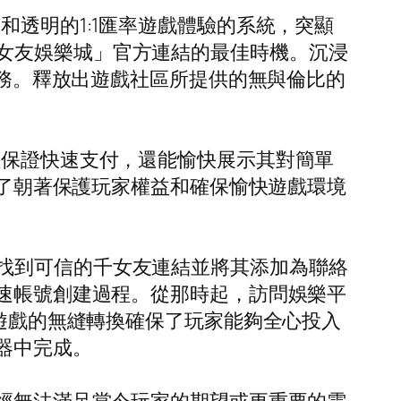
和透明的1:1匯率遊戲體驗的系統，突顯
女友娛樂城」官方連結的最佳時機。沉浸
服務。釋放出遊戲社區所提供的無與倫比的
僅保證快速支付，還能愉快展示其對簡單
表了朝著保護玩家權益和確保愉快遊戲環境
找到可信的千女友連結並將其添加為聯絡
加速帳號創建過程。從那時起，訪問娛樂平
到遊戲的無縫轉換確保了玩家能夠全心投入
器中完成。