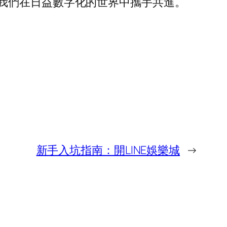
我們在日益數字化的世界中攜手共進。
新手入坑指南：開LINE娛樂城
→