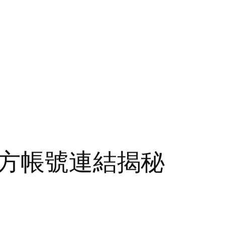
官方帳號連結揭秘