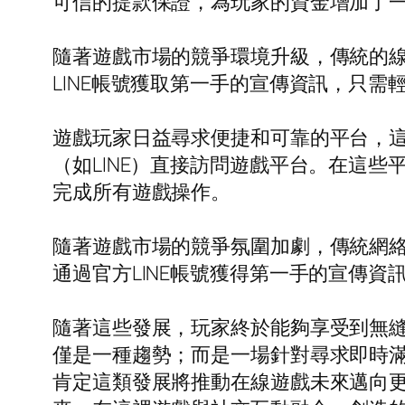
可信的提款保證，為玩家的資金增加了
隨著遊戲市場的競爭環境升級，傳統的
LINE帳號獲取第一手的宣傳資訊，只
遊戲玩家日益尋求便捷和可靠的平台，
（如LINE）直接訪問遊戲平台。在這
完成所有遊戲操作。
隨著遊戲市場的競爭氛圍加劇，傳統網
通過官方LINE帳號獲得第一手的宣傳
隨著這些發展，玩家終於能夠享受到無縫
僅是一種趨勢；而是一場針對尋求即時
肯定這類發展將推動在線遊戲未來邁向