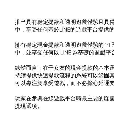
推出具有穩定提款和透明遊戲體驗且具備1
中，享受任何基於LINE的遊戲平台提供
擁有穩定現金提款和透明遊戲體驗的 1:1
中，並享受任何以 LINE 為基礎的遊
總體而言，在千女友的現金提款的基本運
持續提供快速提款流程的系統可以鞏固
可以專注於享受遊戲，而不必擔心延遲
玩家在參與在線遊戲平台時最主要的顧慮
提現選項。