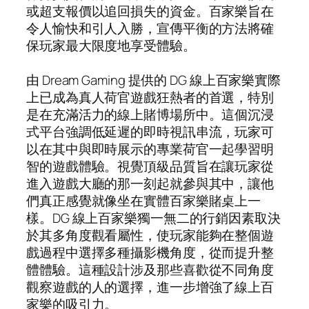
或超支報價以追回損失的資金。百家樂旨在
令人愉快和引人入勝，宣傳平衡的方法將確
保玩家最大限度地享受體驗。
由 Dream Gaming 提供的 DG 線上百家樂實際
上已成為真人荷官遊戲狂熱者的首選，特別
是在充滿活力的線上賭博場所中。這個沉浸
式平台強調低延遲的即時視訊串流，玩家可
以在其中與即時展示的專業荷官一起學習明
智的遊戲體驗。視覺頂級品質旨在讓玩家從
進入遊戲大廳的那一刻起就參與其中，讓他
們真正感覺就像坐在實體百家樂賭桌上一
樣。DG 線上百家樂獨一無二的行銷因素取決
於其多角度觀看屬性，使玩家能夠在整個遊
戲過程中選擇多種攝影機角度，從而提升整
體體驗。這種設計涉及那些喜歡從不同角度
觀察遊戲的人的選擇，進一步增強了線上百
家樂的吸引力。