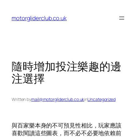
Skip
to
motorgliderclub.co.uk
content
隨時增加投注樂趣的邊
注選擇
Written by
mail@motorgliderclub.co.uk
in
Uncategorized
與百家樂本身的不可預見性相比，玩家應該
喜歡閱讀這些圖表，而不必不必要地依賴前