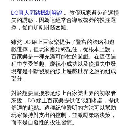
DG真人問路機制解說
。敦促玩家避免追逐損
失的誘惑，因為這經常會導致魯莽的投注選
擇，從而加劇財務困難。
雖然 DG 線上百家樂提供了豐富的策略和遊
戲選擇，但玩家應始終記住，從根本上說，
百家樂是一種充滿可能性的遊戲。在這個過
程中享受樂趣、慶祝小成功以及從損失中發
現都是不斷發展的線上遊戲世界之旅的組成
部分。
對於想要直接涉足線上百家樂世界的初學者
來說，DG 線上百家樂提供低限額賭桌，提供
舒適的起點。這種紀律嚴明的方法可以幫助
玩家保持對支出的控制，並激勵策略決策，
而不是自發性的投注習慣。