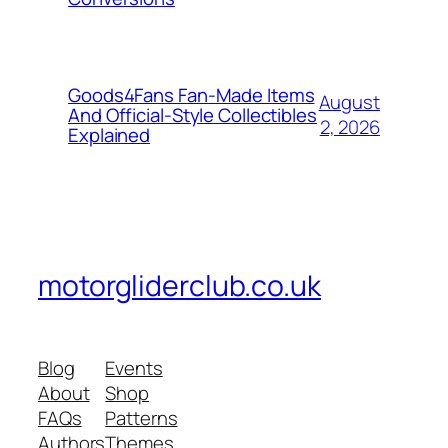
Goods4Fans Fan-Made Items
August
And Official-Style Collectibles
2, 2026
Explained
motorgliderclub.co.uk
Blog
Events
About
Shop
FAQs
Patterns
Authors
Themes