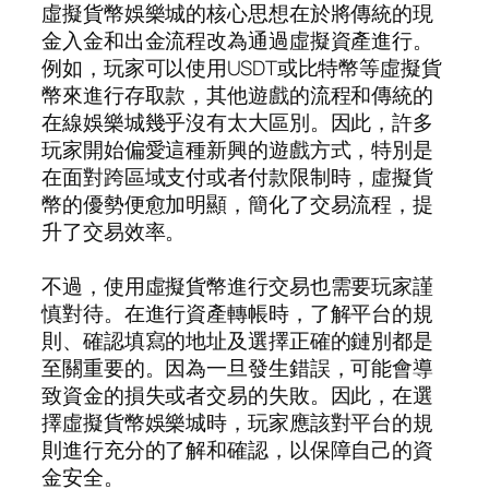
虛擬貨幣娛樂城的核心思想在於將傳統的現
金入金和出金流程改為通過虛擬資產進行。
例如，玩家可以使用USDT或比特幣等虛擬貨
幣來進行存取款，其他遊戲的流程和傳統的
在線娛樂城幾乎沒有太大區別。因此，許多
玩家開始偏愛這種新興的遊戲方式，特別是
在面對跨區域支付或者付款限制時，虛擬貨
幣的優勢便愈加明顯，簡化了交易流程，提
升了交易效率。
不過，使用虛擬貨幣進行交易也需要玩家謹
慎對待。在進行資產轉帳時，了解平台的規
則、確認填寫的地址及選擇正確的鏈別都是
至關重要的。因為一旦發生錯誤，可能會導
致資金的損失或者交易的失敗。因此，在選
擇虛擬貨幣娛樂城時，玩家應該對平台的規
則進行充分的了解和確認，以保障自己的資
金安全。