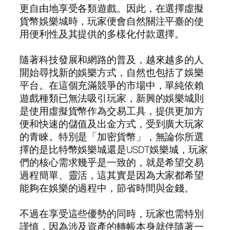
更自由地享受各類遊戲。因此，在選擇虛擬
貨幣娛樂城時，玩家便會自然關注平臺的使
用便利性及其提供的多樣化付款選擇。
隨著科技發展和網路的普及，越來越多的人
開始尋找新的娛樂方式，自然也包括了娛樂
平台。在這個充滿競爭的市場中，單純依賴
遊戲種類已無法吸引玩家，新興的娛樂城則
是使用虛擬貨幣作為交易工具，提供更加方
便和快速的儲值及出金方式，受到廣大玩家
的青睞。特別是「加密貨幣」，無論你所選
擇的是比特幣娛樂城還是USDT娛樂城，玩家
們的核心需求幾乎是一致的，就是希望交易
過程簡單、靈活，這其實是因為大家都希望
能夠在娛樂的過程中，節省時間與金錢。
不過在享受這些優勢的同時，玩家也需特別
謹慎，因為涉及資產的轉帳本身就伴隨著一