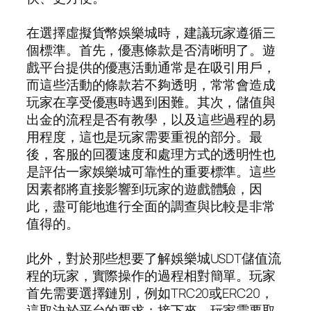
在選擇虛擬貨幣娛樂城時，建議玩家遵循三
個標準。首先，優惠條款是否清晰明了。遊
戲平台提供的優惠活動通常是在吸引用戶，
而這些活動的條款若不夠透明，常常會造成
玩家在享受優惠時遇到困難。其次，儲值與
出金的流程是否有教學，以及這些過程的易
用程度，這也是玩家需要重視的部分。最
後，客服的回覆速度和處理方式的透明性也
是評估一家娛樂城可靠性的重要標準。這些
因素都將直接影響到玩家的遊戲體驗，因
此，盡可能地進行全面的調查與比較是非常
值得的。
此外，對於那些想要了解娛樂城USDT儲值流
程的玩家，實際操作的過程相對簡單。玩家
首先需要選擇鏈別，例如TRC20或ERC20，
這取決於平台的要求；接下來，玩家需要取