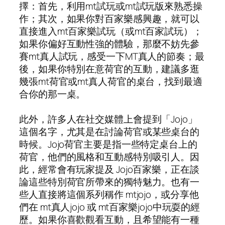
擇：首先，利用mt試玩或mt試玩版來熟悉操
作；其次，如果你對百家樂感興趣，就可以
直接進入mt百家樂試玩（或mt百家試玩）；
如果你偏好互動性強的體驗，那麼不妨先參
賽mt真人試玩，感受一下MT真人的節奏；最
後，如果你特別在意荷官的互動，建議多逛
幾張mt荷官或mt真人荷官的桌台，找到最適
合你的那一桌。
此外，許多人在社交媒體上會提到「Jojo」
這個名字，尤其是在討論荷官或某些桌台的
時候。Jojo荷官主要是指一些特定桌台上的
荷官，他們的風格和互動感特別吸引人。因
此，經常會有玩家提及 Jojo百家樂，正在談
論這些特別荷官所帶來的獨特魅力。也有一
些人直接將這個系列稱作 mtjojo，或分享他
們在 mt真人jojo 或 mt百家樂jojo中玩耍的經
歷。如果你喜歡觀看互動，且希望能有一種