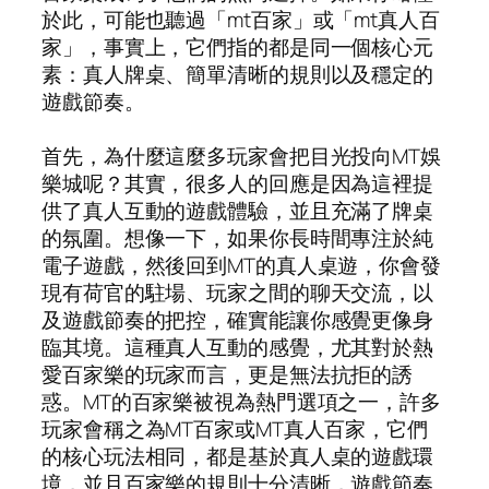
於此，可能也聽過「mt百家」或「mt真人百
家」，事實上，它們指的都是同一個核心元
素：真人牌桌、簡單清晰的規則以及穩定的
遊戲節奏。
首先，為什麼這麼多玩家會把目光投向MT娛
樂城呢？其實，很多人的回應是因為這裡提
供了真人互動的遊戲體驗，並且充滿了牌桌
的氛圍。想像一下，如果你長時間專注於純
電子遊戲，然後回到MT的真人桌遊，你會發
現有荷官的駐場、玩家之間的聊天交流，以
及遊戲節奏的把控，確實能讓你感覺更像身
臨其境。這種真人互動的感覺，尤其對於熱
愛百家樂的玩家而言，更是無法抗拒的誘
惑。MT的百家樂被視為熱門選項之一，許多
玩家會稱之為MT百家或MT真人百家，它們
的核心玩法相同，都是基於真人桌的遊戲環
境，並且百家樂的規則十分清晰，遊戲節奏