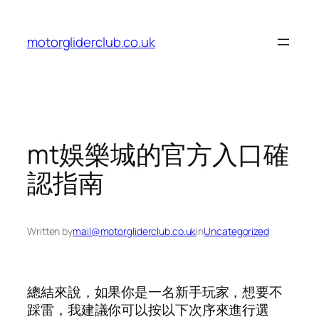
Skip
to
motorgliderclub.co.uk
content
mt娛樂城的官方入口確
認指南
Written by
mail@motorgliderclub.co.uk
in
Uncategorized
總結來說，如果你是一名新手玩家，想要不
踩雷，我建議你可以按以下次序來進行選