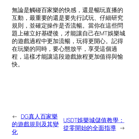
無論是觸碰百家樂的快感，還是暢玩直播的
互動，最重要的還是要先行試玩、仔細研究
規則，並確定操作是否流暢。當你在這些問
題上確立好基礎後，才能讓自己在MT娛樂城
的遊戲過程中更加流暢，玩得更開心。記得
在玩樂的同時，要心態放平，享受這個過
程，這樣才能讓這段遊戲旅程更加值得與愉
快。
←
DG真人百家樂
USDT娛樂城儲值教學：
的遊戲規則及其變
從零開始的全面指導
→
化