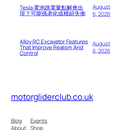
August
Tesla 電池跳電量點解會出
現？可能係老化或模組失衡
6, 2026
Alloy RC Excavator Features
August
That Improve Realism And
6, 2026
Control
motorgliderclub.co.uk
Blog
Events
About
Shop