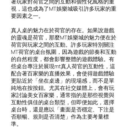
著玩家對荷官之間的互動和個性化風格的重
視，這也成為了MT娛樂城吸引許多玩家的重
要因素之一。
真人桌的魅力在於荷官的存在。如果說遊戲
的靈魂是荷官，那麼MT娛樂城的魅力便在於
荷官與玩家之間的互動。許多玩家特別關注
MT荷官的桌台氛圍，因為遊戲的節奏和互動
的自然程度，都會影響整體的遊戲體驗。有
些桌台專注於展現mt真人荷官的互動性，這
配合著百家樂的直播效果，會使得遊戲體驗
更貼近於「坐在桌邊」的現場感，而不是單
純地在按按鈕。尤其在社交媒體上，會有玩
家討論美女百家樂，通常指的是那些視覺與
互動性俱佳的桌台類型，但即便如此，選擇
桌台時，還是應以「畫面是否穩定、下注是
否順暢、規則是否清楚」作為主要考量標
準。