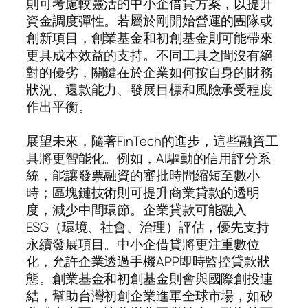
則可考慮較靈活的中小企借貸方案，以提升
資金調度彈性。若屬於剛開始營運的團隊或
創新項目，創業基金和初創基金則可能帶來
更具成本效益的支持。不同工具之間沒有絕
對的優劣，關鍵在於企業如何按自身的財務
狀況、還款能力、發展目標和風險承受程度
作出平衡。
展望未來，隨著FinTech的進步，這些融資工
具將更智能化。例如，AI驅動的信用評分系
統，能讓發票融資的審批時間縮短至數小
時；區塊鏈技術則可提升商業貸款的透明
度，減少中間環節。企業貸款可能融入
ESG（環境、社會、治理）評估，優先支持
永續發展項目。中小企借貸將更注重數位
化，允許企業透過手機APP即時監控貸款狀
態。創業基金和初創基金則會與國際創投連
結，幫助台灣初創企業進軍全球市場，如矽