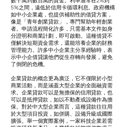
數十萬到數百萬的資金。利率通常在2%到
5%之間，遠低於信用卡循環利息。政府機構
如中小企業處，也提供補助性的借貸方案，
像是「青年創業貸款」，專門幫助年輕創業
者。申請流程簡化許多，只需基本文件如身
分證明和商業計劃，即可啟動。這種借貸不
僅解決短期資金需求，還能培養企業的財務
管理能力。許多中小企業主分享經驗時，表
示中小企借貸讓他們從生存轉向發展，避免
了倒閉的危機。
企業貸款的概念更為廣泛，它不僅限於小型
商業活動，而是涵蓋大型企業的全面融資需
求。企業貸款可以是無擔保的信用貸款，也
可以是抵押貸款，如以不動產或設備作為擔
保。對於中大型企業而言，這種貸款往往用
於大型項目投資，如併購、設備升級或國際
擴張。舉一個實際案例，一家科技企業若需