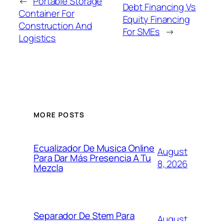
←
Portable Storage
Debt Financing Vs
Container For
Equity Financing
Construction And
For SMEs
→
Logistics
MORE POSTS
Ecualizador De Musica Online
August
Para Dar Más Presencia A Tu
8, 2026
Mezcla
Separador De Stem Para
August