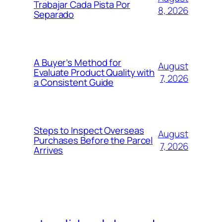
Trabajar Cada Pista Por
8, 2026
Separado
A Buyer’s Method for
August
Evaluate Product Quality with
7, 2026
a Consistent Guide
Steps to Inspect Overseas
August
Purchases Before the Parcel
7, 2026
Arrives