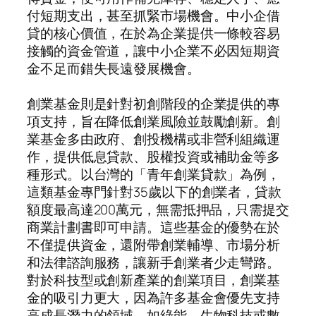
付短期支出，甚至抓緊市場機會。中小企借
貸的核心價值，在於為企業提供一條較容易
接觸的資金管道，讓中小企業不必因短期資
金不足而錯失長遠發展機會。
創業基金則是針對初創階段的企業提供的專
項支持，旨在降低創業風險並鼓勵創新。創
業基金多由政府、創投機構或非營利組織運
作，提供低息貸款、股權投資或補助金等多
種形式。以台灣的「青年創業貸款」為例，
這類基金專門針對35歲以下的創業者，貸款
額度最高達200萬元，無需抵押品，只需提交
商業計劃書即可申請。這些基金的優勢在於
不僅提供資金，還附帶創業輔導、市場分析
和法律諮詢服務，讓新手創業者少走彎路。
對於科技型或創新產業的創業項目，創業基
金的吸引力更大，因為許多基金會優先支持
高成長潛力的領域，如綠能、生物科技或數