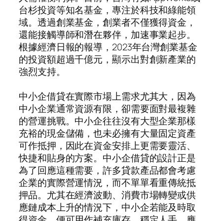
台杉投資等知名基金，專注於科技和綠能領
域。透過創業基金，創業者不僅獲得資金，
還能接觸導師和潛在夥伴，加速事業起步。
根據經濟日報的報導，2023年台灣創業基金
的投資額超過千億元，顯示出對創新產業的
強烈支持。
中小企借貸在實際市場上需求尤其大，因為
中小企業通常資源有限，卻需要面對最複雜
的營運挑戰。中小企往往沒有大型企業那樣
充裕的現金儲備，也未必擁有大量固定資產
可作抵押，因此在資金安排上更需要靈活、
快捷和貼身的方案。中小企借貸的設計正是
為了回應這種需要，許多貸款產品都會考慮
企業的實際營運情況，而不單單看重傳統抵
押品。尤其在經濟波動、消費市場轉變或供
應鏈成本上升的情況下，中小企若能及時取
得資金，便可用作補充庫存、穩定人手、應