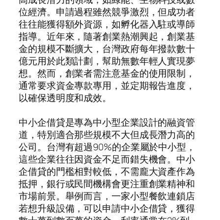
位經濟。申請過程雖然競爭激烈，但成功者
往往能獲得額外資源，如孵化器入駐或導師
指導。近年來，隨著創業熱潮興起，創業基
金的規模不斷擴大，台灣政府每年撥款數十
億元用於此類計劃，幫助無數年輕人實現夢
想。然而，創業者需注意基金的使用限制，
通常要求資金專款專用，並定期報告進度，
以確保透明度和成效。
中小企借貸是專為中小型企業設計的融資管
道，特別適合那些規模不大但成長潛力高的
公司。台灣有超過90%的企業屬於中小型，
這些企業往往因資金不足而錯失機會。中小
企借貸的門檻相對較低，不需龐大資產作為
抵押，銀行或民間機構會更注重創業精神和
市場前景。舉例而言，一家小型餐飲連鎖店
若想升級設備，可以申請中小企借貸，獲得