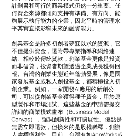
計劃書和可行的商業模式仍然十分重要。任
何資金來源都傾向支持有準備、有方向、能
夠展示執行能力的企業，因此平時的管理水
平其實直接影響未來的融資能力。
創業基金是許多初創者夢寐以求的資源，它
不僅提供資金，還附帶專業指導和網絡連
結。相較於傳統貸款，創業基金更像是投資
而非借貸，投資者期望透過企業成長獲得回
報。台灣的創業生態近年蓬勃發展，像是國
家發展基金或私人創投基金，都積極投入初
創企業。例如，一家開發AI應用的新創公
司，可以從創業基金獲得種子資金，用於原
型製作和市場測試。這些基金的申請需提交
詳細的商業模式畫布（Business Model
Canvas），強調創新性和可擴展性。優點是
無需立即還款，但換來的是股權稀釋，創辦
人需權衡利弊。目前，台灣有如AppWorks或