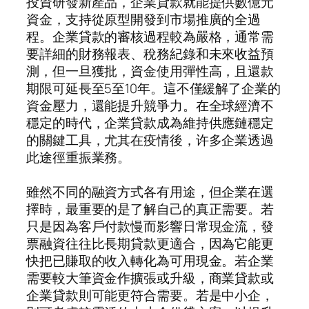
投資研發新產品，企業貸款就能提供數億元
資金，支持從原型開發到市場推廣的全過
程。企業貸款的審核過程較為嚴格，通常需
要詳細的財務報表、稅務紀錄和未來收益預
測，但一旦獲批，資金使用彈性高，且還款
期限可延長至5至10年。這不僅緩解了企業的
資金壓力，還能提升競爭力。在全球經濟不
穩定的時代，企業貸款成為維持供應鏈穩定
的關鍵工具，尤其在疫情後，许多企業透過
此途徑重振業務。
雖然不同的融資方式各有用途，但企業在選
擇時，最重要的是了解自己的真正需要。若
只是因為客戶付款慢而影響日常現金流，發
票融資往往比長期貸款更適合，因為它能更
快把已賺取的收入轉化為可用現金。若企業
需要較大筆資金作擴張或升級，商業貸款或
企業貸款則可能更符合需要。若是中小企，