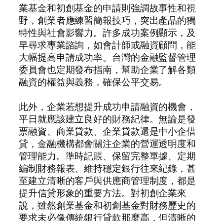
業基金和初創基金的申請則強調故事性和視
野，創業者應練習簡報技巧，突出產品的獨
特性與社會影響力。許多成功案例顯示，及
早尋求專業諮詢，如會計師或融資顧問，能
大幅提高申請成功率。台灣的金融監督管理
委員會也定期發布指南，幫助企業了解各類
融資的權益與義務，確保公平交易。
此外，企業若想提升成功申請融資的機會，
平日就應該建立良好的財務紀律。無論是發
票融資、商業貸款、企業貸款還是中小企借
貸，金融機構都會關注企業的營運透明度和
管理能力。準時記賬、保留完整單據、定期
編制財務報表、維持穩定銀行往來紀錄，甚
至建立清晰的客戶與供應商管理制度，都是
提升信貸形象的重要方法。對初創企業來
說，雖然創業基金和初創基金對財務歷史的
要求未必像傳統銀行貸款那麼高，但清晰的