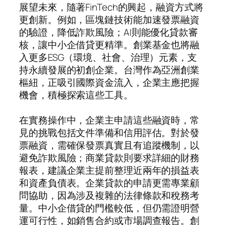
展望未來，隨著FinTech的興起，融資方式將
更創新。例如，區塊鏈技術能加速發票融資
的驗證，降低詐欺風險；AI則能優化貸款審
核，讓中小企借貸更精準。創業基金也將融
入更多ESG（環境、社會、治理）元素，支
持永續發展的初創企業。台灣作為亞洲創業
樞紐，正吸引國際資金流入，企業主應把握
機會，積極探索這些工具。
在實務操作中，企業主申請這些融資時，常
見的挑戰包括文件準備和信用評估。對於發
票融資，需確保發票真實且有追蹤機制，以
避免詐欺風險；商業貸款則要求詳細的財務
報表，建議企業主提前整理近兩年的損益表
和資產負債表。企業貸款的申請更需專業顧
問協助，因為涉及複雜的法律條款和稅務考
量。中小企借貸的門檻較低，但仍需證明營
運可行性，如銷售合約或市場調查報告。創