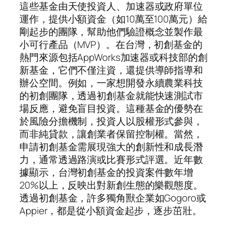
這些基金由天使投資人、加速器或政府單位
運作，提供小額資金（如10萬至100萬元）給
剛起步的團隊，幫助他們驗證概念並製作最
小可行產品（MVP）。在台灣，初創基金的
熱門來源包括AppWorks加速器或科技部的創
新基金，它們不僅注資，還提供導師指導和
辦公空間。例如，一家想開發永續農業科技
的初創團隊，透過初創基金就能快速測試市
場反應，避免盲目投資。這種基金的優勢在
於風險分擔機制，投資人以股權形式參與，
而非純貸款，讓創業者保留控制權。當然，
申請初創基金需展現強大的創新性和成長潛
力，通常透過路演或比賽形式評選。近年數
據顯示，台灣初創基金的投資案件數年增
20%以上，反映出對新創生態的樂觀態度。
透過初創基金，許多獨角獸企業如Gogoro或
Appier，都是從小額資金起步，逐步茁壯。