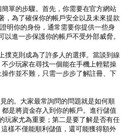
幾個簡單的步驟。首先，你需要在官方網站
著，為了確保你的帳戶安全以及未來提款
要是為了證明你的身份，通常需要你提供一些身
可以進一步保護你的帳戶不受外部威脅。
上撲克則成為了許多人的選擇。當談到線
字。不少玩家在尋找一個能在手機上輕鬆操
台上操作並不難，只需一步步了解註冊、下
最常見的。大家最常詢問的問題就是如何順
同，都是將資金存入到你的帳戶。進行儲值
的玩家尤為重要；第二是要了解是否有任
bonus」，這樣不僅能順利儲值，還可能獲得額外