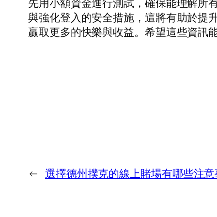
先用小額資金進行測試，確保能理解所有
與強化登入的安全措施，這將有助於提升整
贏取更多的快樂與收益。希望這些資訊
←
選擇德州撲克的線上賭場有哪些注意