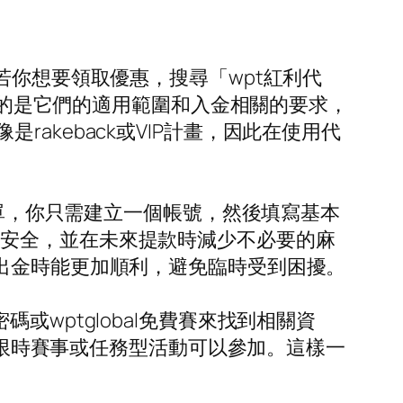
若你想要領取優惠，搜尋「wpt紅利代
注意的是它們的適用範圍和入金相關的要求，
keback或VIP計畫，因此在使用代
簡單，你只需建立一個帳號，然後填寫基本
你的帳戶安全，並在未來提款時減少不必要的麻
出金時能更加順利，避免臨時受到困擾。
wptglobal免費賽來找到相關資
看看有哪些限時賽事或任務型活動可以參加。這樣一