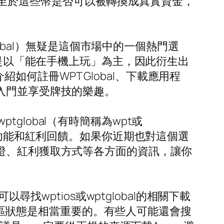
點數。至於這些幣是否可以被轉換成真實資金，
lobal）無疑是這個市場中的一個熱門選
求是以「能在手機上玩」為主，因此衍生出
紹如何註冊WPT Global、下載應用程
入門並享受牌技的樂趣。
lobal（有時簡稱為wpt或
的功能和紅利回饋。如果你近期也對這個選
證、紅利獲取方式等各方面的資訊，讓你
找wptios或wptglobal的相關下載
與地區狀態是相當重要的。有些人可能還會搜