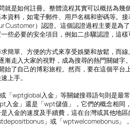
一個疑問就是如何註冊。整體流程其實可以概括為
基本資料，如電子郵件、用戶名稱和密碼等。接
Your Customer）認證。這個認證過程主
置一些必要的安全項目，例如二步驟認證，這樣
尋求簡單、方便的方式來享受娛樂和放鬆，而線
個名字逐漸走入大家的視野，成為搜尋的熱門關鍵
l，並開始了自己的博彩旅程。然而，要在這個平
快速上手。
或「wptglobal入金」等關鍵搜尋語句則是
pt入金」還是「wpt儲值」，它們的概念相
一是入金的速度及手續費，這在台灣或其他地區
stdepositbonus」或「wptwelcome