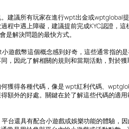
建議所有玩家在進行wpt出金或wptgloba
過程中遇上障礙，建議提前完成KYC認證，這
助會是解決問題的最快方式。
ins或wpt小遊戲幣這個概念感到好奇，這些通常
不同，因此了解相關的規則和當期活動，對於獲
。
得各種代碼，像是 wpt紅利代碼、wptglo
獲得額外的好處。關鍵在於了解這些代碼的適用
克遊戲，平台還具有配合小遊戲或娛樂功能的體驗