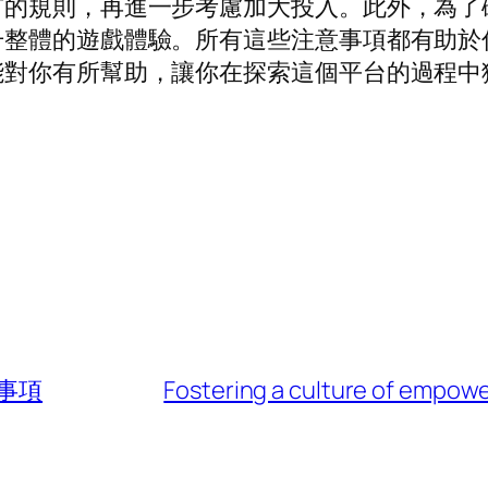
的規則，再進一步考慮加大投入。此外，為了確
體的遊戲體驗。所有這些注意事項都有助於你在w
能對你有所幫助，讓你在探索這個平台的過程中
事項
Fostering a culture of empow