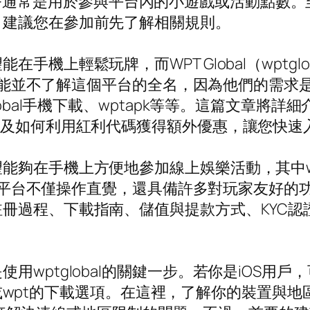
戲幣。這些幣通常是用於參與平台內的小遊戲或活動
，建議您在參加前先了解相關規則。
手機上輕鬆玩牌，而WPT Global（wptg
際上可能並不了解這個平台的全名，因為他們的需
bal手機下載、wptapk等等。這篇文章將詳細介
以及如何利用紅利代碼獲得額外優惠，讓您快速
夠在手機上方便地參加線上娛樂活動，其中wptg
。這個平台不僅操作直覺，還具備許多對玩家友好
冊過程、下載指南、儲值與提款方式、KYC認
tglobal的關鍵一步。若你是iOS用戶，可以尋
apk或wpt的下載選項。在這裡，了解你的裝置