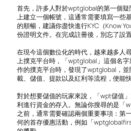
首先，許多人對於wptglobal的第
上建立一個帳號，這通常需要填寫一些
的順暢，建議你盡快進行KYC（Know 
份證明文件。在完成註冊後，別忘了設
在現今這個數位化的時代，越來越多人
上撲克平台時，「wptglobal」這
作的撲克平台時，發現了wptgloba
載、儲值、提款以及紅利等流程，便能
對於想要儲值的玩家來說，「wpt儲值」
利進行資金的存入。無論你搜尋的是「w
之前，通常需要確認兩個重要事項：第
何的首存優惠活動，例如「wptglobalfir