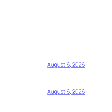
August 6, 2026
August 6, 2026