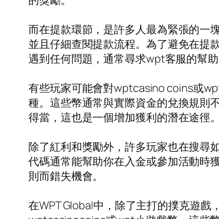
的獎勵。
而在提款環節，是許多人最為緊張的一塊。
並且仔細查閱提款流程。為了避免在提款
遇到任何問題，通常尋求wpt客服的幫
有些玩家可能會對wptcasino co
種。這些幣通常與實際資金的兌換規則
得當，這也是一個增加獲利的潛在途徑
除了紅利和獎勵外，許多玩家也在搜尋如何獲
代碼通常能幫助你在入金或參加活動時
則而錯失機會。
在WPT Global中，除了主打的撲