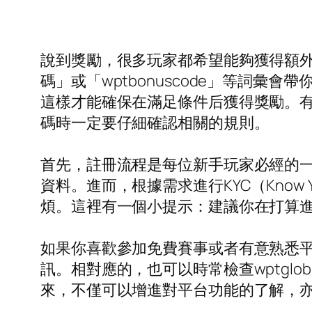
說到獎勵，很多玩家都希望能夠獲得額外
碼」或「wptbonuscode」等詞
這樣才能確保在滿足條件后獲得獎勵。有時
碼時一定要仔細確認相關的規則。
首先，註冊流程是每位新手玩家必經的一關
資料。進而，根據需求進行KYC（Know
煩。這裡有一個小提示：建議你在打算進
如果你喜歡參加免費賽事或者有意熟悉平台
訊。相對應的，也可以時常檢查wptgloba
來，不僅可以增進對平台功能的了解，